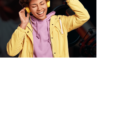
Fale com a FM Cidade 101.9
Estamos na Sintonia com
Você!
Rua Ponta Porã, 2413 - Vila Planalto –
Dourados M.S
Departamento Comercial:
(67) 3411-
2999
(Mandar alô, pedir músicas, concorrer
a prêmios e promoções)