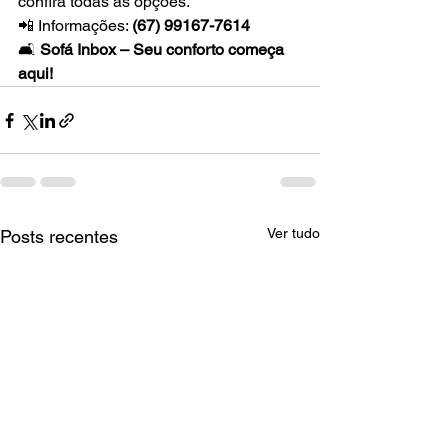
confira todas as opções.
📲 Informações: 
(67) 99167-7614
🛋️ 
Sofá Inbox – Seu conforto começa 
aqui!
Ver tudo
Posts recentes